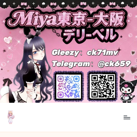
Skip
to
content
M
東
京・