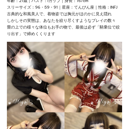
年齢：21歳｜バスト：Iカップ｜身長：167cm
エ
♡
スリーサイズ：96・59・91｜星座：てんびん座｜性格：INFJ
本
ス
古典的な和風美人で、着物姿では胸元がほのかに見え隠れ
日
しかしその実態は、あなたを絞り尽くすようなプレイの数々
テ
出
畳の上での様々な体位もお手の物で、最後は必ず「騎乗位で絞
勤・
・
り出す」で締めくくります
新
人
泡
情
泡
報・
口
浴
コ
・
ミ
多
健
数
康
派
送
・