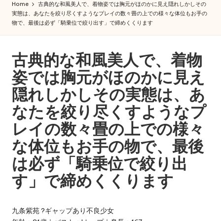
iy
Home
古典的な和風美人で、着物姿では胸元がほのかに見え隠れしかしその
大
実態は、あなたを絞り尽くすようなプレイの数々畳の上での様々な体位もお手の
a
阪
物で、最後は必ず「騎乗位で絞り出す」で締めくくります
即
東
日
京
古典的な和風美人で、着物
出
張！
大
姿では胸元がほのかに見え
Miya
阪
の
隠れしかしその実態は、あ
極
デ
なたを絞り尽くすようなプ
上
リ
癒
レイの数々畳の上での様々
し
ヘ
な体位もお手の物で、最後
と
ル
濃
は必ず「騎乗位で絞り出
厚
|
す」で締めくくります
サ
出
ー
ビ
張
九条紫苑 ?ギャップあり不良少女
ス