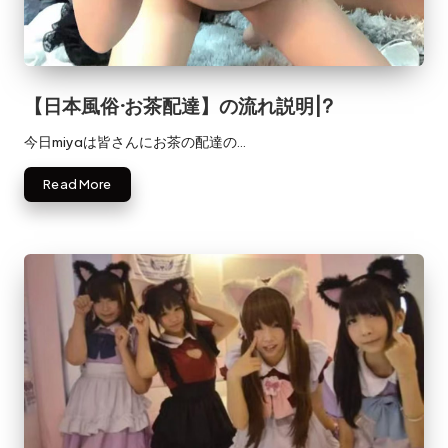
エ
♡
本
ス
日
テ
出
勤・
【日本風俗·お茶配達】の流れ説明|?
・
新
今日miyaは皆さんにお茶の配達の…
人
泡
情
泡
Read More
報・
口
浴
コ
・
ミ
多
健
数
康
派
送
・