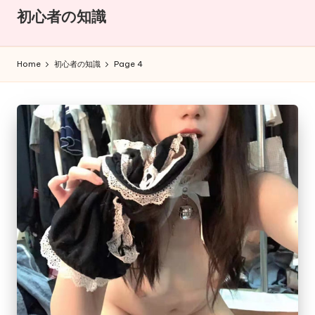
iy
大
初心者の知識
a
阪
即
東
日
Home
初心者の知識
Page 4
京
出
張！
大
Miya
阪
の
極
デ
上
リ
癒
し
ヘ
と
ル
濃
厚
|
サ
出
ー
ビ
張
ス