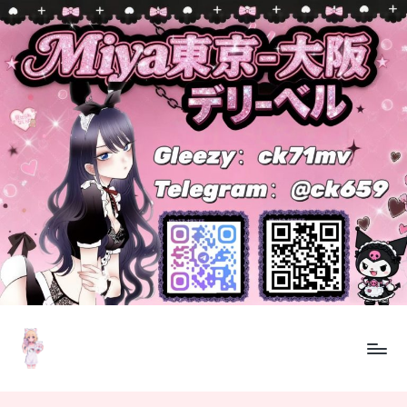
Skip
to
content
M
東
京・