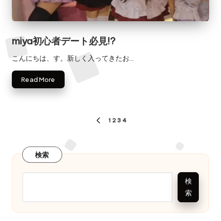
伴
遊
miya初心者デート必見!?
こんにちは、す。新しく入ってきたお…
Read More
投
1
2
3
4
PREVIOUS
稿
PAGE
の
検索
ペ
検
ー
索
ジ