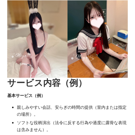
エ
♡
本
ス
日
テ
出
勤・
・
新
人
泡
情
泡
報・
口
浴
コ
・
ミ
サービス内容（例）
多
健
数
基本サービス（例）
康
派
親しみやすい会話、安らぎの時間の提供（室内または指定
の場所）。
送
ソフトな役柄演出（法令に反する行為や過度に露骨な表現
・
は含みません）。