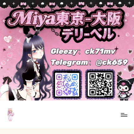
Skip
to
content
M
東
京・