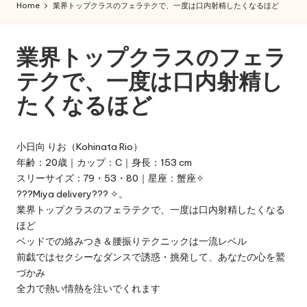
iy
Home
業界トップクラスのフェラテクで、一度は口内射精したくなるほど
大
a
阪
即
東
業界トップクラスのフェラ
日
京
テクで、一度は口内射精し
出
張！
大
たくなるほど
Miya
阪
の
極
デ
小日向 りお（Kohinata Rio）
上
年齢：20歳｜カップ：C｜身長：153 cm
リ
癒
スリーサイズ：79・53・80｜星座：蟹座✧
し
ヘ
???Miya delivery??? ✧。
と
業界トップクラスのフェラテクで、一度は口内射精したくなる
ル
濃
ほど
厚
|
ベッドでの絡みつき＆腰振りテクニックは一流レベル
サ
前戯ではセクシーなダンスで誘惑・挑発して、あなたの心を鷲
出
ー
づかみ
ビ
張
全力で熱い情熱を注いでくれます
ス