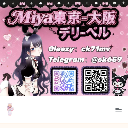
Skip
to
content
M
東
京・