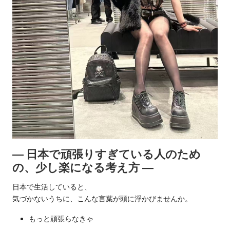
エ
♡
本
ス
日
テ
出
勤・
・
新
人
泡
情
泡
報・
口
浴
コ
・
ミ
多
健
― 日本で頑張りすぎている人のため
数
の、少し楽になる考え方 ―
康
派
日本で生活していると、
気づかないうちに、こんな言葉が頭に浮かびませんか。
送
もっと頑張らなきゃ
・