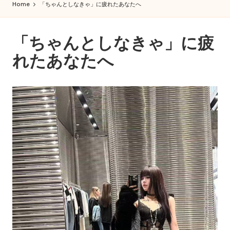
iy
Home
「ちゃんとしなきゃ」に疲れたあなたへ
大
a
阪
即
東
「ちゃんとしなきゃ」に疲
日
京
れたあなたへ
出
張！
大
Miya
阪
の
極
デ
上
リ
癒
し
ヘ
と
ル
濃
厚
|
サ
出
ー
ビ
張
ス