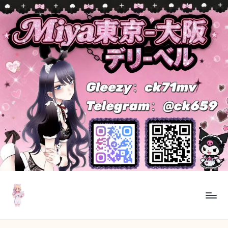
Skip
to
content
M
東
京・