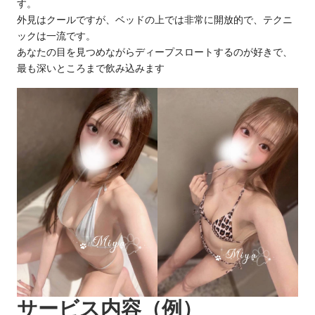
す。
エ
♡
外見はクールですが、ベッドの上では非常に開放的で、テクニ
本
ス
ックは一流です。
日
あなたの目を見つめながらディープスロートするのが好きで、
テ
出
最も深いところまで飲み込みます
勤・
・
新
人
泡
情
泡
報・
口
浴
コ
・
ミ
多
健
数
康
派
送
・
サービス内容（例）