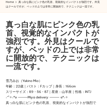
iy
Home
真っ白な肌にピンク色の乳首、視覚的なインパクトが強烈です。外見
大
はクールですが、ベッドの上では非常に開放的で、テクニックは一流です。
a
阪
即
東
日
真っ白な肌にピンク色の乳
京
出
首、視覚的なインパクトが
張！
大
Miya
強烈です。外見はクールで
阪
の
すが、ベッドの上では非常
極
デ
上
に開放的で、テクニックは
リ
癒
一流です。
し
ヘ
と
ル
濃
雪乃みお（Yukino Mio）
厚
|
年齢：22歳｜バスト：Fカップ｜身長：166cm
サ
出
スリーサイズ：89・56・87｜星座：山羊座｜性格：INTJ
ー
˖⁺˚✧˖°ʚ· ────Miya delivery· ──── ·ɞ°˖✧
ビ
張
真っ白な肌にピンク色の乳首、視覚的なインパクトが強烈で
ス