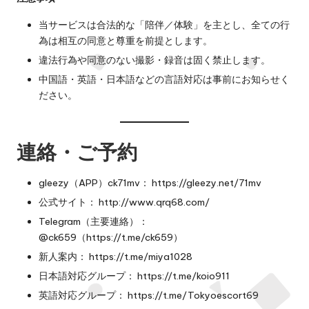
当サービスは合法的な「陪伴／体験」を主とし、全ての行
為は相互の同意と尊重を前提とします。
違法行為や同意のない撮影・録音は固く禁止します。
中国語・英語・日本語などの言語対応は事前にお知らせく
ださい。
連絡・ご予約
gleezy（APP）ck71mv：
https://gleezy.net/71mv
公式サイト：
http://www.qrq68.com/
Telegram（主要連絡）：
@ck659（
https://t.me/ck659）
新人案内：
https://t.me/miya1028
日本語対応グループ：
https://t.me/koio911
英語対応グループ：
https://t.me/Tokyoescort69